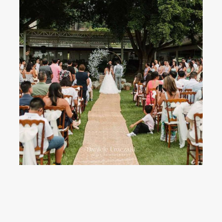
747
25